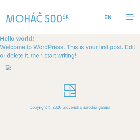
EN
Hello world!
Úvod
Welcome to WordPress. This is your first post. Edit
or delete it, then start writing!
O výstave
Vystavené diela
Program pre Zvolenský
Copyright © 2026 Slovenská národná galéria
zámok
Kalendárium podujatí